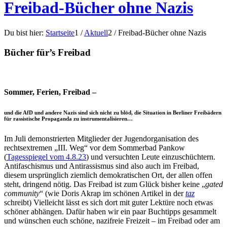
Freibad-Bücher ohne Nazis
Du bist hier:
Startseite
1
/
Aktuell
2
/
Freibad-Bücher ohne Nazis
Bücher für’s Freibad
Sommer, Ferien, Freibad –
und die AfD und andere Nazis sind sich nicht zu blöd, die Situation in Berliner Freibädern
für rassistische Propaganda zu instrumentalisieren…
Im Juli demonstrierten Mitglieder der Jugendorganisation des
rechtsextremen „III. Weg“ vor dem Sommerbad Pankow
(
Tagesspiegel vom 4.8.23
) und versuchten Leute einzuschüchtern.
Antifaschismus und Antirassismus sind also auch im Freibad,
diesem ursprünglich ziemlich demokratischen Ort, der allen offen
steht, dringend nötig. Das Freibad ist zum Glück bisher keine „
gated
community
“ (wie Doris Akrap im schönen Artikel in der
taz
schreibt) Vielleicht lässt es sich dort mit guter Lektüre noch etwas
schöner abhängen. Dafür haben wir ein paar Buchtipps gesammelt
und wünschen euch schöne, nazifreie Freizeit – im Freibad oder am