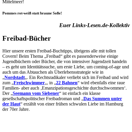
Mittelmeer!
Pommes rot-weiß statt braune Soße!
Euer Links-Lesen.de-Kollektiv
Freibad-Bücher
Hier unsere ersten Freibad-Buchtipps, übrigens alle mit tollen
Covern! Beim Thema „Freibad“ gibt es passenderweise einige
Jugendbüchern oder Bücher, die von intensiver Jugendzeit handeln
– es geht um Identitätssuche, um erste Liebe, um coming-of-age und
auch um das Abtauchen als Überlebensstrategie wie in
„
Nordstadt
„. Ein Rechtsradikaler verliebt sich im Freibad und wird
zum „
Freischwimmer
„, in „
22 Bahnen
“ wird ebenfalls eine raue
Familien- aber auch ‚Emanzipationsgeschichte durchschwommen‘.
Der „
Seemann vom Siebener
“ ist einfach ein klasse
gesellschaftspolitischer Freibadroman und „
Das Summen unter
der Haut
“ erzählt von einer frühen schwulen Liebe im Hamburg
der 70er Jahre.